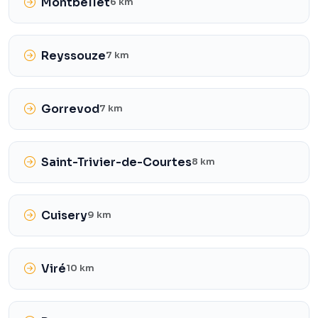
Montbellet
6 km
Reyssouze
7 km
Gorrevod
7 km
Saint-Trivier-de-Courtes
8 km
Cuisery
9 km
Viré
10 km