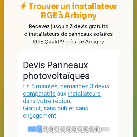
Trouver un installateur
RGE à Arbigny
Recevez jusqu'à 3 devis gratuits
d'installateurs de panneaux solaires
RGE QualiPV près de Arbigny.
Devis Panneaux
photovoltaïques
En 5 minutes, demandez
3 devis
comparatifs
aux
installateurs
dans votre région.
Gratuit, sans pub et sans
engagement.
1
2
3
4
5
6
7
8
9
10
11