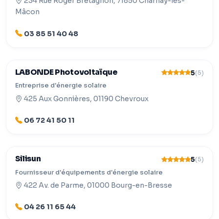
234 Rue Roger Bretagnon, 71850 Charnay-lès-
Mâcon
03 85 51 40 48
LABONDE Photovoltaïque
5
(5)
Entreprise d'énergie solaire
425 Aux Gonnières, 01190 Chevroux
06 72 41 50 11
Silisun
5
(5)
Fournisseur d'équipements d'énergie solaire
422 Av. de Parme, 01000 Bourg-en-Bresse
04 26 11 65 44