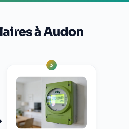
laires à Audon
3