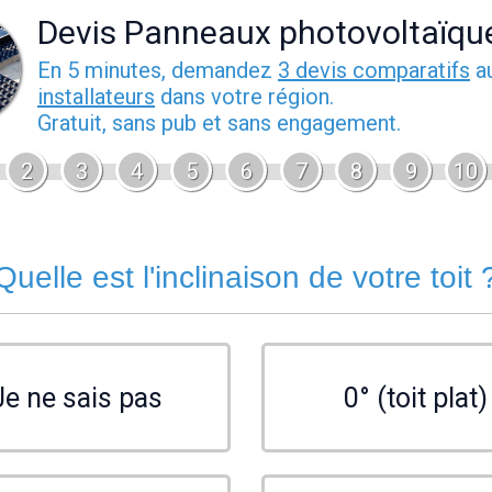
Devis Panneaux photovoltaïqu
En 5 minutes, demandez
3 devis comparatifs
a
installateurs
dans votre région.
Gratuit, sans pub et sans engagement.
2
3
4
5
6
7
8
9
10
Quelle est l'inclinaison de votre toit 
Je ne sais pas
0° (toit plat)