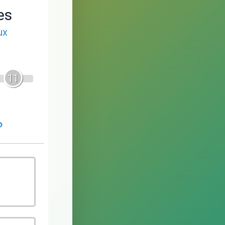
es
ux
11
?