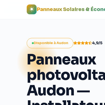
Panneaux Solaires & Éco
4,9/5
Disponible à Audon
Panneaux
photovolt
Audon —