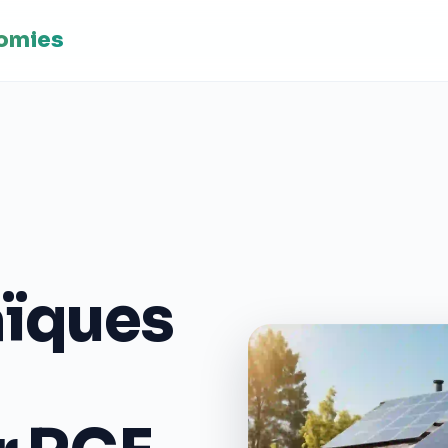
nomies
aïques