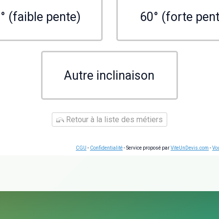
° (faible pente)
60° (forte pen
Autre inclinaison
Retour à la liste des métiers
CGU
-
Confidentialité
- Service proposé par
ViteUnDevis.com
-
Vou