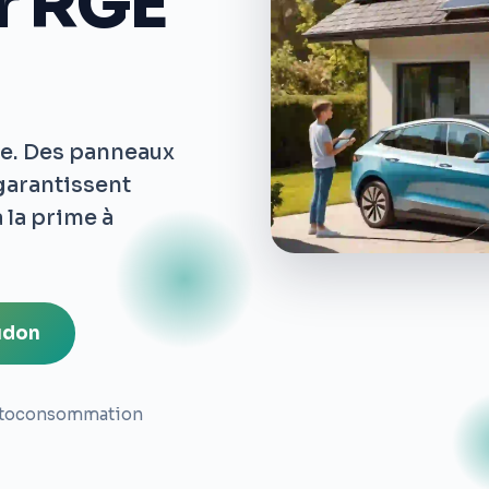
ur RGE
re. Des panneaux
 garantissent
 la prime à
udon
toconsommation