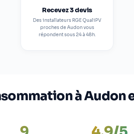
Recevez 3 devis
Des installateurs RGE QualiPV
proches de Audon vous
répondent sous 24 à 48h.
nsommation à Audon en
9
4,9/5