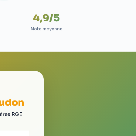
4,9/5
Note moyenne
Audon
aires RGE