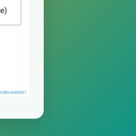
te)
s êtes un artisan ?