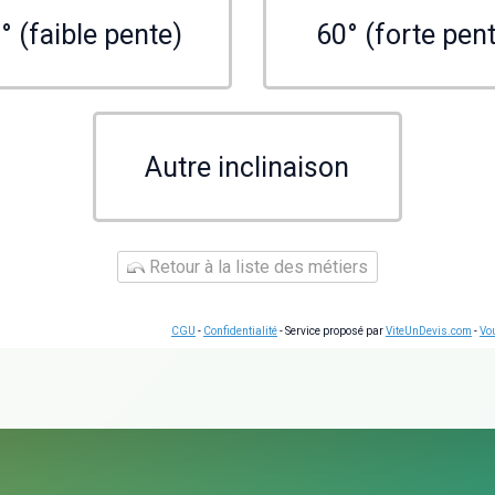
° (faible pente)
60° (forte pen
Autre inclinaison
Retour à la liste des métiers
CGU
-
Confidentialité
- Service proposé par
ViteUnDevis.com
-
Vou