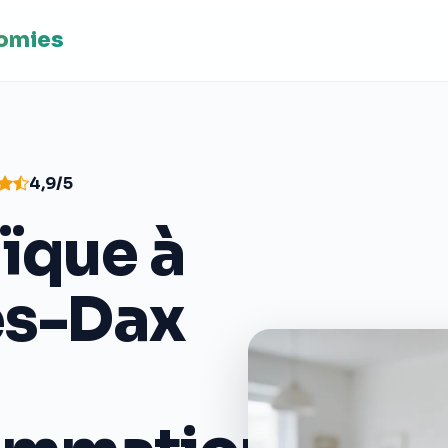
nomies
4,9/5
ïque à
ès-Dax