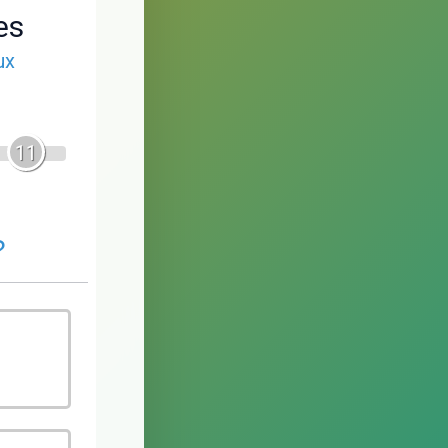
es
ux
11
?