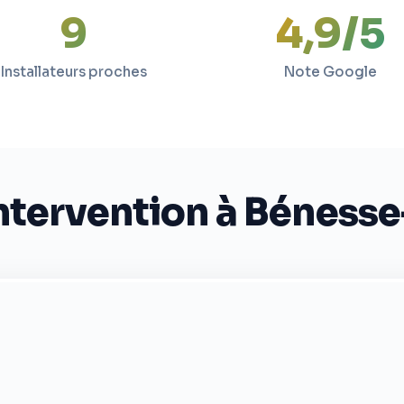
9
4,9/5
Installateurs proches
Note Google
ntervention à Béness