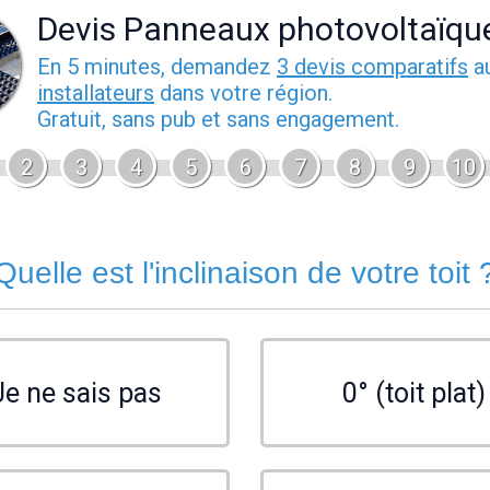
Devis Panneaux photovoltaïqu
En 5 minutes, demandez
3 devis comparatifs
a
installateurs
dans votre région.
Gratuit, sans pub et sans engagement.
2
3
4
5
6
7
8
9
10
Quelle est l'inclinaison de votre toit 
Je ne sais pas
0° (toit plat)