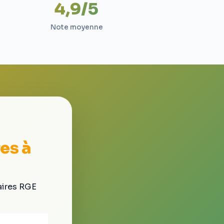
4,9/5
Note moyenne
es à
aires RGE