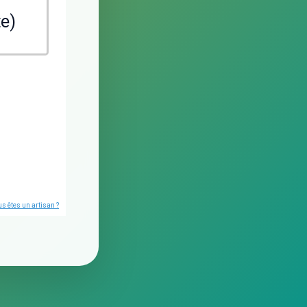
te)
s êtes un artisan ?