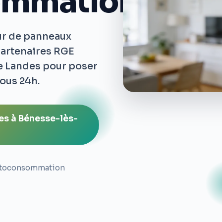
ommation
ur de panneaux
partenaires RGE
le Landes pour poser
sous 24h.
res à Bénesse-lès-
toconsommation