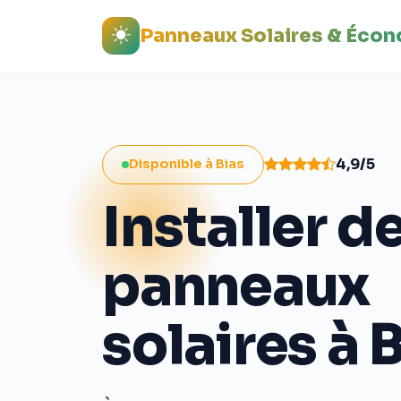
Panneaux Solaires & Éco
4,9/5
Disponible à Bias
Installer d
panneaux
solaires à 