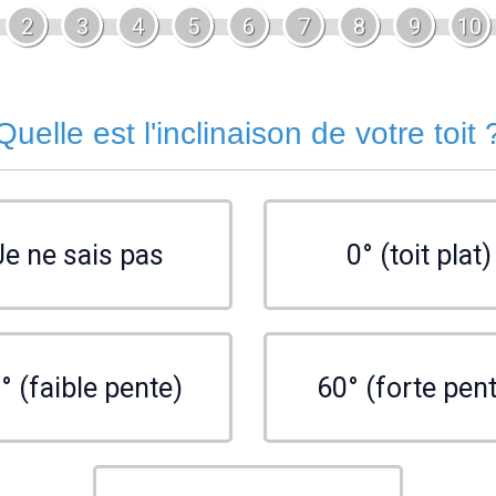
2
3
4
5
6
7
8
9
10
Quelle est l'inclinaison de votre toit 
Je ne sais pas
0° (toit plat)
° (faible pente)
60° (forte pen