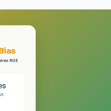
Bias
aires RGE
es
ux