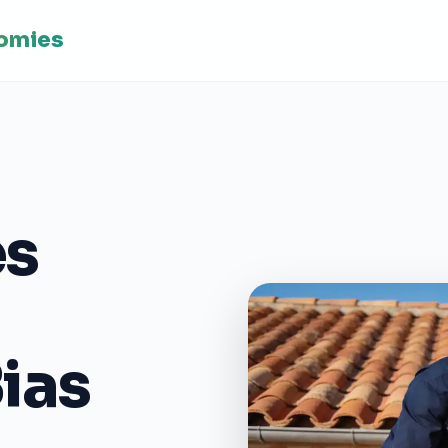
nomies
es
Bias