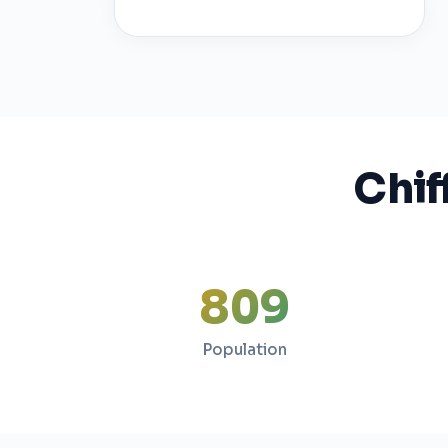
Chif
809
Population