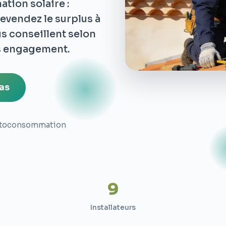
tion solaire :
evendez le surplus à
s conseillent selon
ans engagement.
ias
toconsommation
9
Installateurs