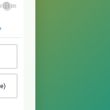
11
?
te)