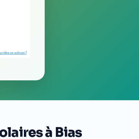
s êtes un artisan ?
laires à Bias