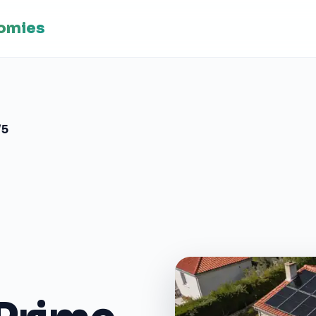
nomies
/5