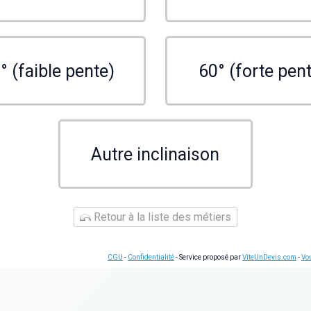
° (faible pente)
60° (forte pen
Autre inclinaison
Retour à la liste des métiers
CGU
-
Confidentialité
- Service proposé par
ViteUnDevis.com
-
Vou