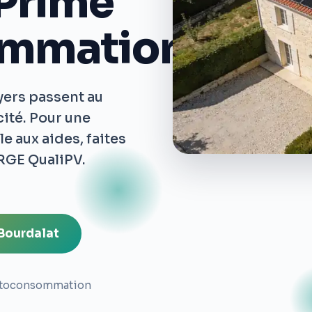
Prime
ommation
oyers passent au
cité. Pour une
e aux aides, faites
 RGE QualiPV.
 Bourdalat
toconsommation