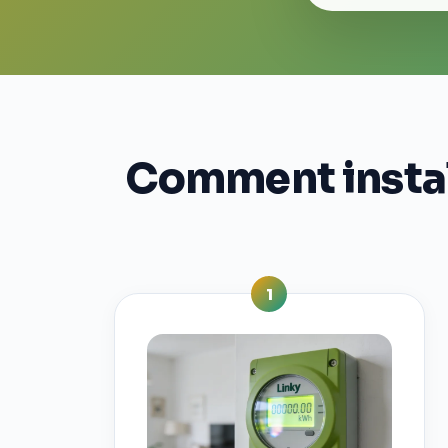
Comment install
1