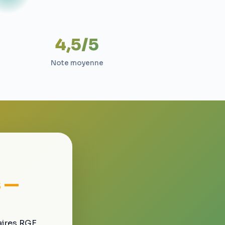
4,5/5
Note moyenne
s —
aires RGE