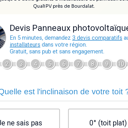
QualiPV près de Bourdalat.
Devis Panneaux photovoltaïqu
En 5 minutes, demandez
3 devis comparatifs
a
installateurs
dans votre région.
Gratuit, sans pub et sans engagement.
2
3
4
5
6
7
8
9
10
Quelle est l'inclinaison de votre toit 
Je ne sais pas
0° (toit plat)