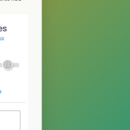
es
ux
11
?