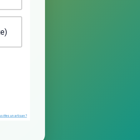
te)
s êtes un artisan ?