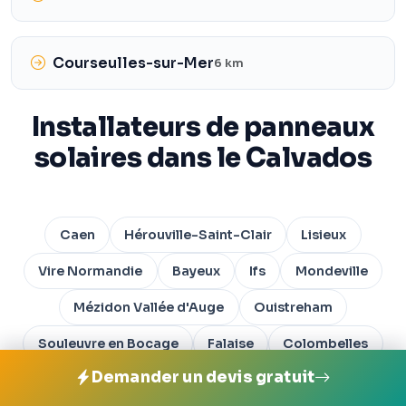
Courseulles-sur-Mer
6 km
Installateurs de panneaux
solaires dans le Calvados
Caen
Hérouville-Saint-Clair
Lisieux
Vire Normandie
Bayeux
Ifs
Mondeville
Mézidon Vallée d'Auge
Ouistreham
Souleuvre en Bocage
Falaise
Colombelles
Demander un devis gratuit
Toutes les villes du Calvados