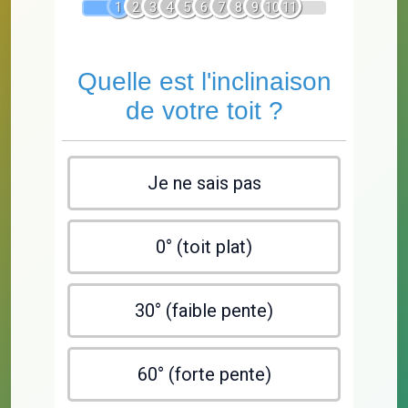
1
2
3
4
5
6
7
8
9
10
11
Quelle est l'inclinaison
de votre toit ?
Je ne sais pas
0° (toit plat)
30° (faible pente)
60° (forte pente)