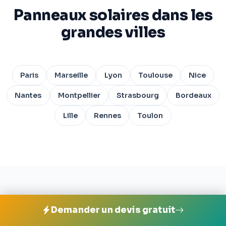
Panneaux solaires dans les
grandes villes
Paris
Marseille
Lyon
Toulouse
Nice
Nantes
Montpellier
Strasbourg
Bordeaux
Lille
Rennes
Toulon
Installer des panneaux
Demander un devis gratuit
solaires à Dozulé