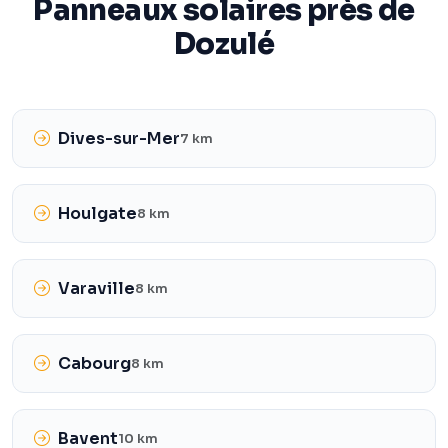
Panneaux solaires près de
Dozulé
Dives-sur-Mer
7 km
Houlgate
8 km
Varaville
8 km
Cabourg
8 km
Bavent
10 km