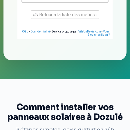
Retour à la liste des métiers
CGU
-
Confidentialité
- Service proposé par
ViteUnDevis.com
-
Vous
êtes un artisan ?
Comment installer vos
panneaux solaires à Dozulé
3 étapes simples, devis gratuit en 24h