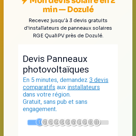
Mon devis solaire en 2
min — Dozulé
Recevez jusqu'à 3 devis gratuits
d'installateurs de panneaux solaires
RGE QualiPV près de Dozulé.
Devis Panneaux
photovoltaïques
En 5 minutes, demandez
3 devis
comparatifs
aux
installateurs
dans votre région.
Gratuit, sans pub et sans
engagement.
1
2
3
4
5
6
7
8
9
10
11