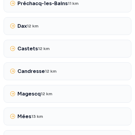
Préchacq-les-Bains
11 km
Dax
12 km
Castets
12 km
Candresse
12 km
Magescq
12 km
Mées
13 km