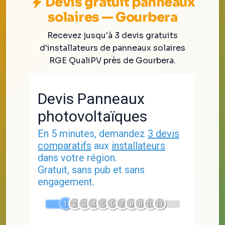
Devis gratuit panneaux
solaires — Gourbera
Recevez jusqu'à 3 devis gratuits
d'installateurs de panneaux solaires
RGE QualiPV près de Gourbera.
Devis Panneaux
photovoltaïques
En 5 minutes, demandez
3 devis
comparatifs
aux
installateurs
dans votre région.
Gratuit, sans pub et sans
engagement.
1
2
3
4
5
6
7
8
9
10
11