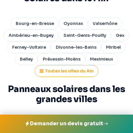
Bourg-en-Bresse
Oyonnax
Valserhône
Ambérieu-en-Bugey
Saint-Genis-Pouilly
Gex
Ferney-Voltaire
Divonne-les-Bains
Miribel
Belley
Prévessin-Moëns
Meximieux
Toutes les villes du Ain
Panneaux solaires dans les
grandes villes
Demander un devis gratuit
Paris
Marseille
Lyon
Toulouse
Nice