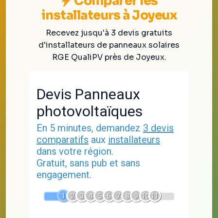
Comparer les
installateurs à Joyeux
Recevez jusqu'à 3 devis gratuits
d'installateurs de panneaux solaires
RGE QualiPV près de Joyeux.
Devis Panneaux
photovoltaïques
En 5 minutes, demandez
3 devis
comparatifs
aux
installateurs
dans votre région.
Gratuit, sans pub et sans
engagement.
1
2
3
4
5
6
7
8
9
10
11