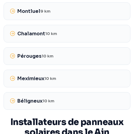
Montluel
9 km
Chalamont
10 km
Pérouges
10 km
Meximieux
10 km
Béligneux
10 km
Installateurs de panneaux
solaires dans le Ain