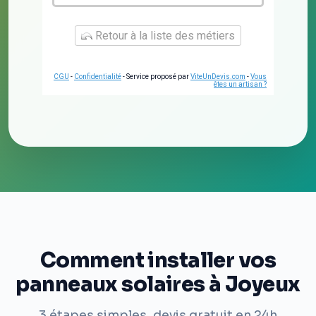
Retour à la liste des métiers
CGU
-
Confidentialité
- Service proposé par
ViteUnDevis.com
-
Vous
êtes un artisan ?
Comment installer vos
panneaux solaires à Joyeux
3 étapes simples, devis gratuit en 24h