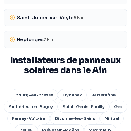
Saint-Julien-sur-Veyle
6 km
Replonges
7 km
Installateurs de panneaux
solaires dans le Ain
Bourg-en-Bresse
Oyonnax
Valserhône
Ambérieu-en-Bugey
Saint-Genis-Pouilly
Gex
Ferney-Voltaire
Divonne-les-Bains
Miribel
Belley
Prévessin-Moëns
Meximieux