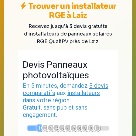
Trouver un installateur
RGE à Laiz
Recevez jusqu'à 3 devis gratuits
d'installateurs de panneaux solaires
RGE QualiPV près de Laiz.
Devis Panneaux
photovoltaïques
En 5 minutes, demandez
3 devis
comparatifs
aux
installateurs
dans votre région.
Gratuit, sans pub et sans
engagement.
1
2
3
4
5
6
7
8
9
10
11