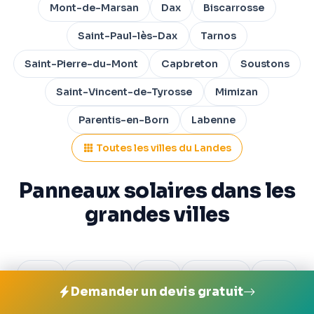
Mont-de-Marsan
Dax
Biscarrosse
Saint-Paul-lès-Dax
Tarnos
Saint-Pierre-du-Mont
Capbreton
Soustons
Saint-Vincent-de-Tyrosse
Mimizan
Parentis-en-Born
Labenne
Toutes les villes du Landes
Panneaux solaires dans les
grandes villes
Paris
Marseille
Lyon
Toulouse
Nice
Demander un devis gratuit
Nantes
Montpellier
Strasbourg
Bordeaux