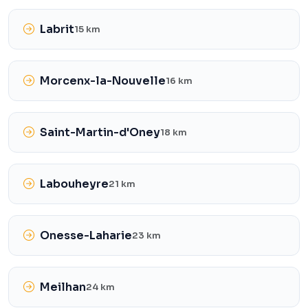
Labrit
15 km
Morcenx-la-Nouvelle
16 km
Saint-Martin-d'Oney
18 km
Labouheyre
21 km
Onesse-Laharie
23 km
Meilhan
24 km