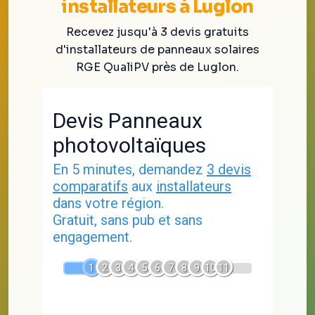
installateurs à Luglon
Recevez jusqu'à 3 devis gratuits
d'installateurs de panneaux solaires
RGE QualiPV près de Luglon.
Devis Panneaux
photovoltaïques
En 5 minutes, demandez
3 devis
comparatifs
aux
installateurs
dans votre région.
Gratuit, sans pub et sans
engagement.
1
2
3
4
5
6
7
8
9
10
11