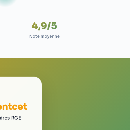
4,9/5
Note moyenne
ontcet
aires RGE