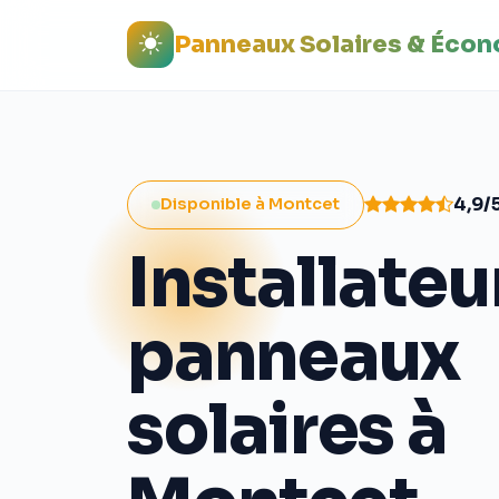
Panneaux Solaires & Éco
4,9/
Disponible à Montcet
Installateu
panneaux
solaires à