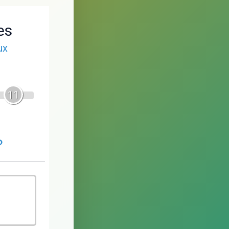
es
ux
11
?