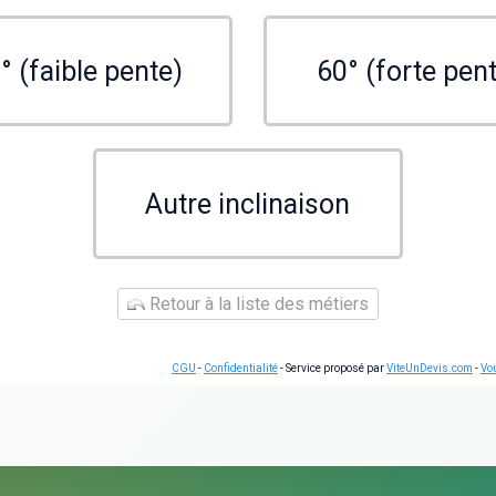
° (faible pente)
60° (forte pen
Autre inclinaison
Retour à la liste des métiers
CGU
-
Confidentialité
- Service proposé par
ViteUnDevis.com
-
Vou