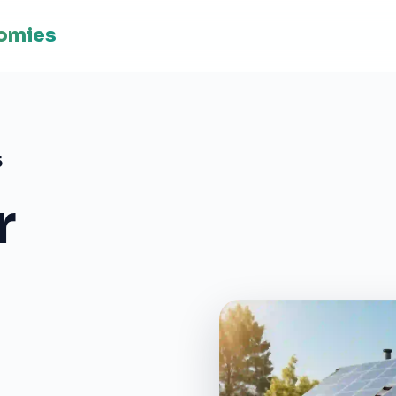
nomies
5
r