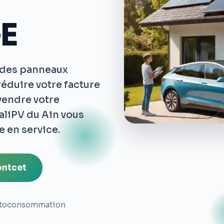
GE
r des panneaux
éduire votre facture
evendre votre
aliPV du Ain vous
 en service.
ontcet
toconsommation