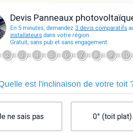
Devis Panneaux photovoltaïqu
En 5 minutes, demandez
3 devis comparatifs
a
installateurs
dans votre région.
Gratuit, sans pub et sans engagement.
2
3
4
5
6
7
8
9
10
Quelle est l'inclinaison de votre toit 
Je ne sais pas
0° (toit plat)