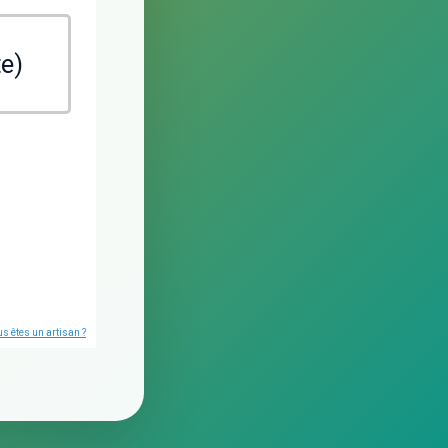
te)
s êtes un artisan ?