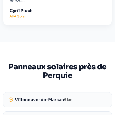
le fon…”
Cyril Pioch
AFA Solar
Panneaux solaires près de
Perquie
Villeneuve-de-Marsan
6 km