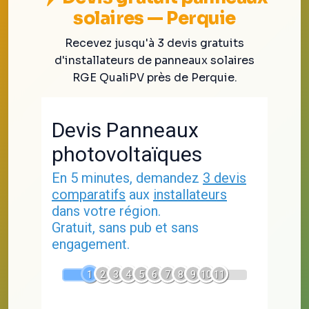
solaires — Perquie
Recevez jusqu'à 3 devis gratuits
d'installateurs de panneaux solaires
RGE QualiPV près de Perquie.
Devis Panneaux
photovoltaïques
En 5 minutes, demandez
3 devis
comparatifs
aux
installateurs
dans votre région.
Gratuit, sans pub et sans
engagement.
1
2
3
4
5
6
7
8
9
10
11