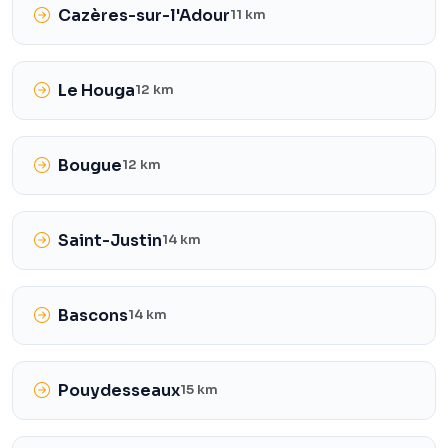
Cazères-sur-l'Adour
11 km
Le Houga
12 km
Bougue
12 km
Saint-Justin
14 km
Bascons
14 km
Pouydesseaux
15 km