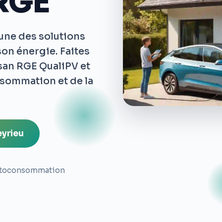
 RGE
'une des solutions
son énergie. Faites
isan RGE QualiPV et
nsommation et de la
eyrieu
toconsommation