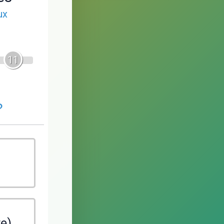
ux
11
?
te)