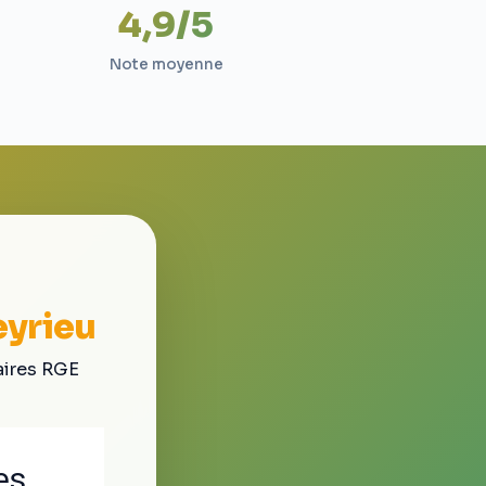
4,9/5
Note moyenne
eyrieu
aires RGE
es