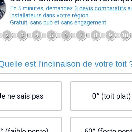
En 5 minutes, demandez
3 devis comparatifs
a
installateurs
dans votre région.
Gratuit, sans pub et sans engagement.
2
3
4
5
6
7
8
9
10
Quelle est l'inclinaison de votre toit 
Je ne sais pas
0° (toit plat)
° (faible pente)
60° (forte pen