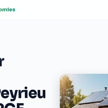
nomies
r
Peyrieu