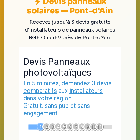
Devis panneaux
solaires — Pont-d'Ain
Recevez jusqu'à 3 devis gratuits
d'installateurs de panneaux solaires
RGE QualiPV près de Pont-d'Ain.
Devis Panneaux
photovoltaïques
En 5 minutes, demandez
3 devis
comparatifs
aux
installateurs
dans votre région.
Gratuit, sans pub et sans
engagement.
1
2
3
4
5
6
7
8
9
10
11