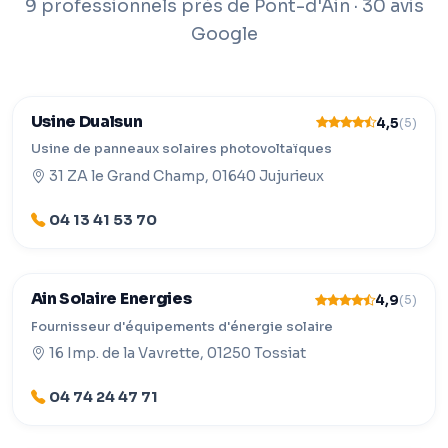
9 professionnels près de Pont-d'Ain · 30 avis
Google
Usine Dualsun
4,5
(5)
Usine de panneaux solaires photovoltaïques
31 ZA le Grand Champ, 01640 Jujurieux
04 13 41 53 70
Ain Solaire Energies
4,9
(5)
Fournisseur d'équipements d'énergie solaire
16 Imp. de la Vavrette, 01250 Tossiat
04 74 24 47 71