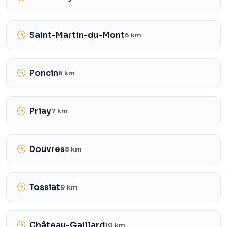
Saint-Martin-du-Mont
6 km
Poncin
6 km
Priay
7 km
Douvres
8 km
Tossiat
9 km
Château-Gaillard
10 km