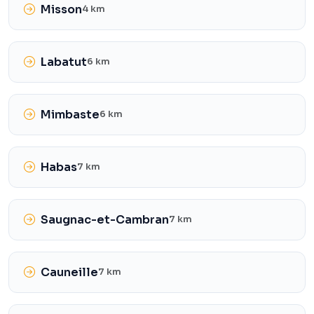
Misson
4 km
Labatut
6 km
Mimbaste
6 km
Habas
7 km
Saugnac-et-Cambran
7 km
Cauneille
7 km