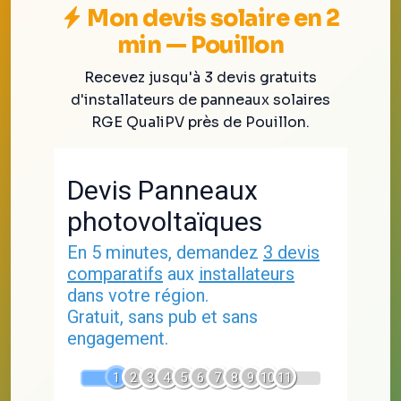
Mon devis solaire en 2
min — Pouillon
Recevez jusqu'à 3 devis gratuits
d'installateurs de panneaux solaires
RGE QualiPV près de Pouillon.
Devis Panneaux
photovoltaïques
En 5 minutes, demandez
3 devis
comparatifs
aux
installateurs
dans votre région.
Gratuit, sans pub et sans
engagement.
1
2
3
4
5
6
7
8
9
10
11