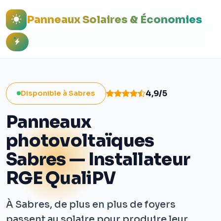
Panneaux Solaires & Économies
4,9/5
Disponible à Sabres
Panneaux
photovoltaïques
Sabres — Installateur
RGE QualiPV
À Sabres, de plus en plus de foyers
passent au solaire pour produire leur