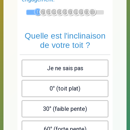
1
2
3
4
5
6
7
8
9
10
11
Quelle est l'inclinaison
de votre toit ?
Je ne sais pas
0° (toit plat)
30° (faible pente)
60° (forte pente)