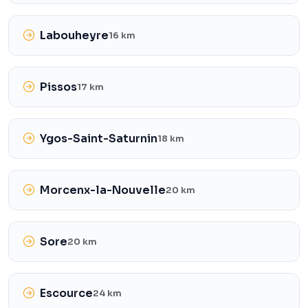
Labouheyre
16 km
Pissos
17 km
Ygos-Saint-Saturnin
18 km
Morcenx-la-Nouvelle
20 km
Sore
20 km
Escource
24 km