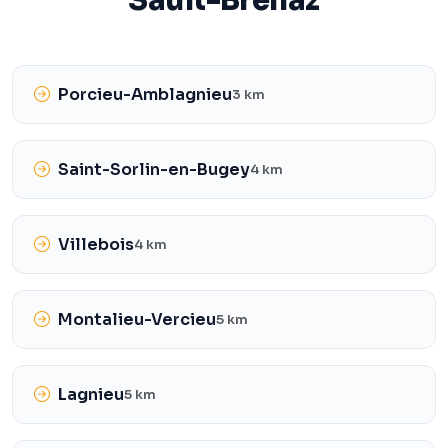
Sault-Brénaz
Porcieu-Amblagnieu
3 km
Saint-Sorlin-en-Bugey
4 km
Villebois
4 km
Montalieu-Vercieu
5 km
Lagnieu
5 km