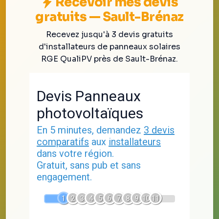
Recevoir mes devis
gratuits — Sault-Brénaz
Recevez jusqu'à 3 devis gratuits
d'installateurs de panneaux solaires
RGE QualiPV près de Sault-Brénaz.
Devis Panneaux
photovoltaïques
En 5 minutes, demandez
3 devis
comparatifs
aux
installateurs
dans votre région.
Gratuit, sans pub et sans
engagement.
1
2
3
4
5
6
7
8
9
10
11