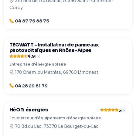
214 Rue de l'Artisanat, 01390 Saint-André-de-
Corcy
04 87 76 88 75
TECWATT - Installateur de panneaux
photovoltaïques en Rhône-Alpes
4,9
(5)
Entreprise d'énergie solaire
178 Chem. du Mathias, 69760 Limonest
04 28 29 81 79
HéOTi énergies
5
(5)
Fournisseur d'équipements d'énergie solaire
70 Bd du Lac, 73370 Le Bourget-du-Lac