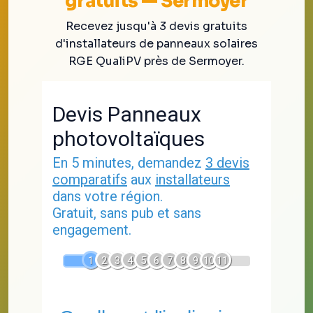
gratuits — Sermoyer
Recevez jusqu'à 3 devis gratuits
d'installateurs de panneaux solaires
RGE QualiPV près de Sermoyer.
Devis Panneaux
photovoltaïques
En 5 minutes, demandez
3 devis
comparatifs
aux
installateurs
dans votre région.
Gratuit, sans pub et sans
engagement.
1
2
3
4
5
6
7
8
9
10
11