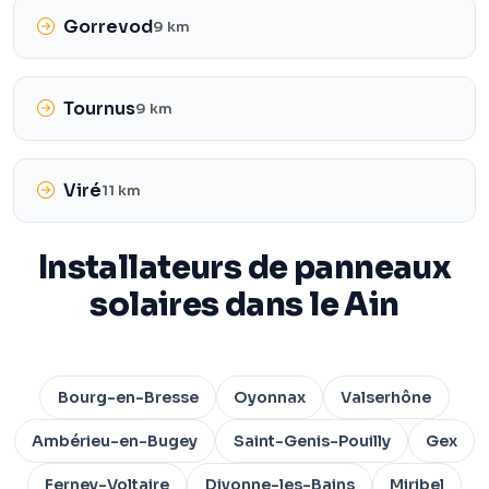
Gorrevod
9 km
Tournus
9 km
Viré
11 km
Installateurs de panneaux
solaires dans le Ain
Bourg-en-Bresse
Oyonnax
Valserhône
Ambérieu-en-Bugey
Saint-Genis-Pouilly
Gex
Ferney-Voltaire
Divonne-les-Bains
Miribel