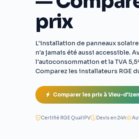
— Compare
prix
L'installation de panneaux solair
n'a jamais été aussi accessible. A
l'autoconsommation et la TVA 5,5%
Comparez les installateurs RGE d
Comparer les prix à Vieu-d'Ize
Certifié RGE QualiPV
Devis en 24h
Au