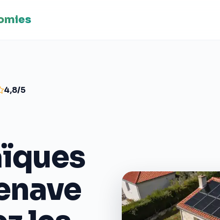
nomies
4,8/5
aïques
zenave