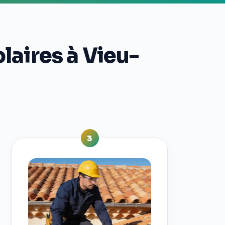
laires à Vieu-
3