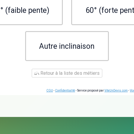
° (faible pente)
60° (forte pen
Autre inclinaison
Retour à la liste des métiers
CGU
-
Confidentialité
- Service proposé par
ViteUnDevis.com
-
Vou