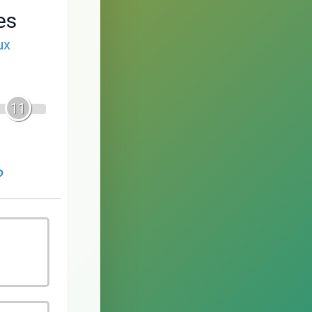
es
ux
11
?