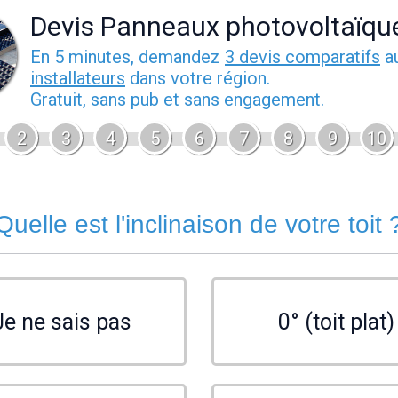
Devis Panneaux photovoltaïqu
En 5 minutes, demandez
3 devis comparatifs
a
installateurs
dans votre région.
Gratuit, sans pub et sans engagement.
2
3
4
5
6
7
8
9
10
Quelle est l'inclinaison de votre toit 
Je ne sais pas
0° (toit plat)