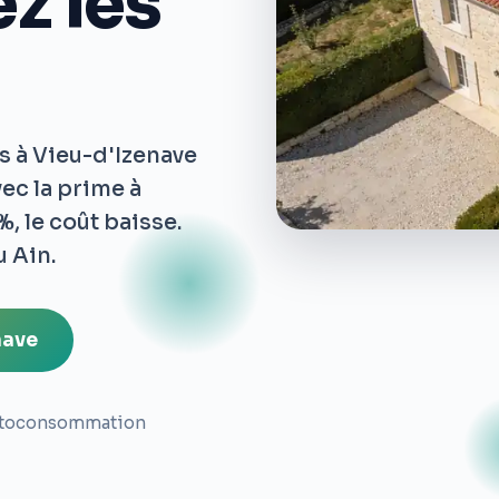
z les
es à Vieu-d'Izenave
vec la prime à
, le coût baisse.
u Ain.
nave
toconsommation