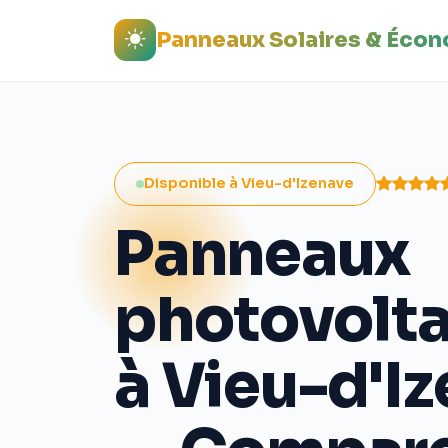
Panneaux Solaires & Éco
Disponible à Vieu-d'Izenave
Panneaux
photovolt
à Vieu-d'I