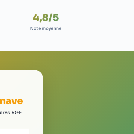
4,8/5
Note moyenne
enave
aires RGE