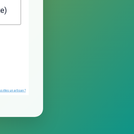
te)
s êtes un artisan ?