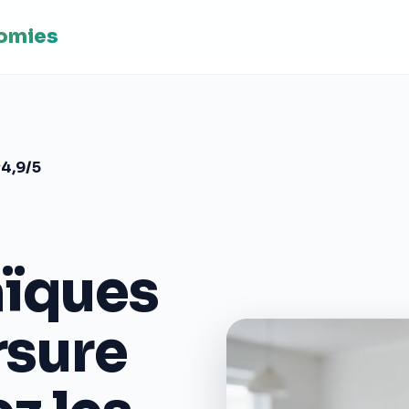
nomies
4,9/5
aïques
rsure