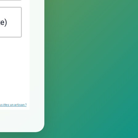
te)
s êtes un artisan ?