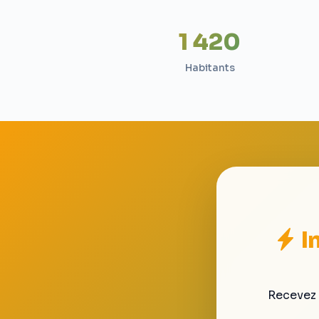
1 420
Habitants
I
Recevez 