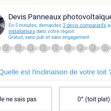
Devis Panneaux photovoltaïqu
En 5 minutes, demandez
3 devis comparatifs
a
installateurs
dans votre région.
Gratuit, sans pub et sans engagement.
2
3
4
5
6
7
8
9
10
Quelle est l'inclinaison de votre toit 
Je ne sais pas
0° (toit plat)