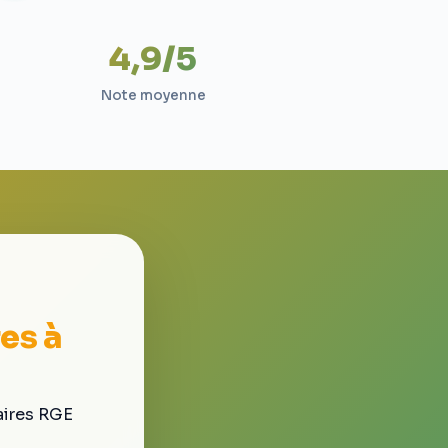
4,9/5
Note moyenne
es à
aires RGE