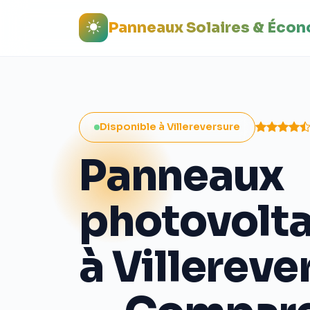
Panneaux Solaires & Éco
Disponible à Villereversure
Panneaux
photovolt
à Villereve