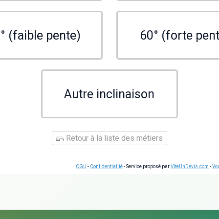
° (faible pente)
60° (forte pen
Autre inclinaison
Retour à la liste des métiers
CGU
-
Confidentialité
- Service proposé par
ViteUnDevis.com
-
Vou