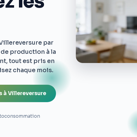
z les
Villereversure par
 de production à la
t, tout est pris en
isez chaque mois.
 à Villereversure
toconsommation