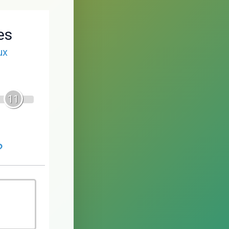
es
ux
11
?