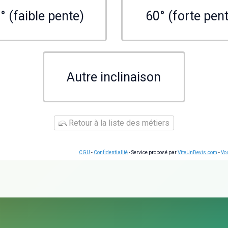
° (faible pente)
60° (forte pen
Autre inclinaison
Retour à la liste des métiers
CGU
-
Confidentialité
- Service proposé par
ViteUnDevis.com
-
Vou