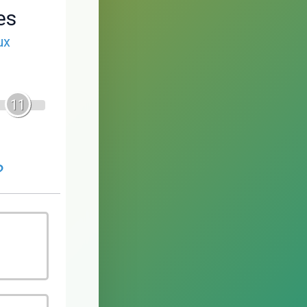
es
ux
11
?