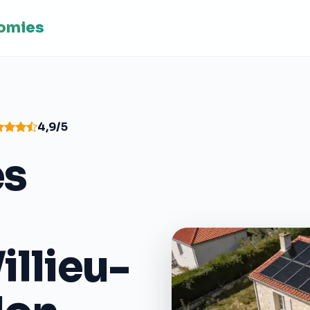
nomies
4,9/5
es
illieu-