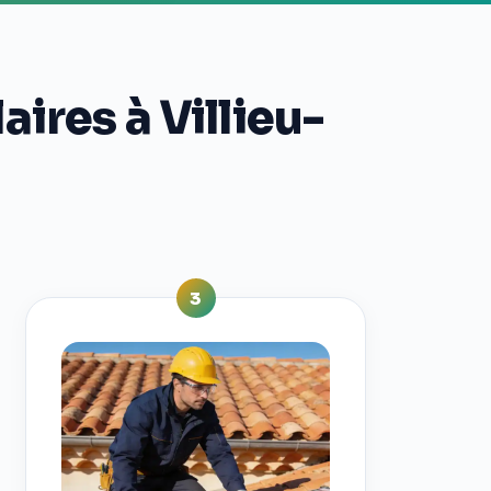
ires à Villieu-
3