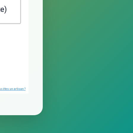
te)
s êtes un artisan ?