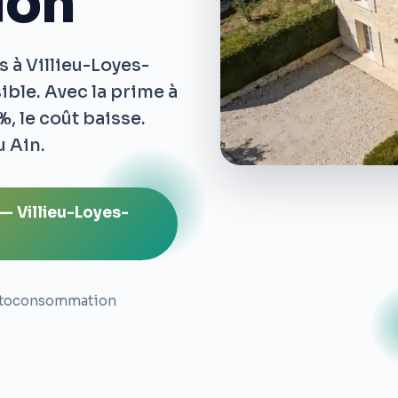
lon
s à Villieu-Loyes-
ible. Avec la prime à
, le coût baisse.
u Ain.
— Villieu-Loyes-
toconsommation