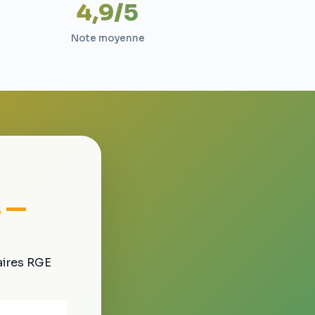
4,9/5
Note moyenne
s —
aires RGE