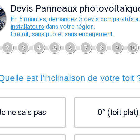
Devis Panneaux photovoltaïqu
En 5 minutes, demandez
3 devis comparatifs
a
installateurs
dans votre région.
Gratuit, sans pub et sans engagement.
2
3
4
5
6
7
8
9
10
Quelle est l'inclinaison de votre toit 
Je ne sais pas
0° (toit plat)