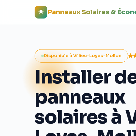
Panneaux Solaires & Éco
Disponible à Villieu-Loyes-Mollon
Installer d
panneaux
solaires à V