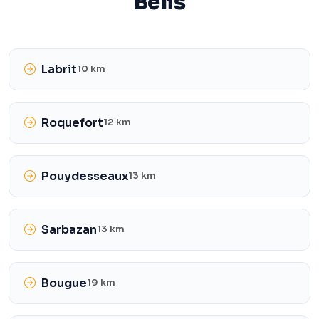
Bélis
Labrit
10 km
Roquefort
12 km
Pouydesseaux
13 km
Sarbazan
13 km
Bougue
19 km