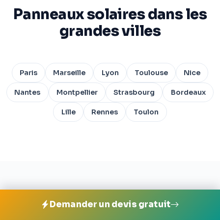
Panneaux solaires dans les
grandes villes
Paris
Marseille
Lyon
Toulouse
Nice
Nantes
Montpellier
Strasbourg
Bordeaux
Lille
Rennes
Toulon
Installer des panneaux
Demander un devis gratuit
solaires à Bélis