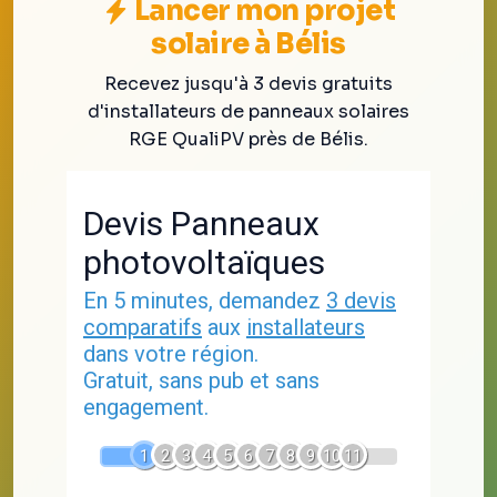
Lancer mon projet
solaire à Bélis
Recevez jusqu'à 3 devis gratuits
d'installateurs de panneaux solaires
RGE QualiPV près de Bélis.
Devis Panneaux
photovoltaïques
En 5 minutes, demandez
3 devis
comparatifs
aux
installateurs
dans votre région.
Gratuit, sans pub et sans
engagement.
1
2
3
4
5
6
7
8
9
10
11