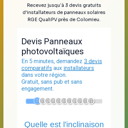
Recevez jusqu'à 3 devis gratuits
d'installateurs de panneaux solaires
RGE QualiPV près de Colomieu.
Devis Panneaux
photovoltaïques
En 5 minutes, demandez
3 devis
comparatifs
aux
installateurs
dans votre région.
Gratuit, sans pub et sans
engagement.
1
2
3
4
5
6
7
8
9
10
11
Quelle est l'inclinaison