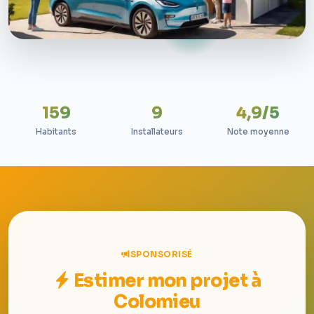
159
9
4,9/5
Habitants
Installateurs
Note moyenne
SPONSORISÉ
Estimer mon projet à
Colomieu