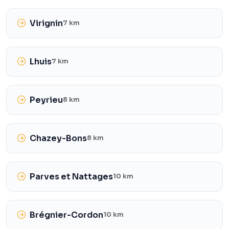
Virignin
7 km
Lhuis
7 km
Peyrieu
8 km
Chazey-Bons
8 km
Parves et Nattages
10 km
Brégnier-Cordon
10 km