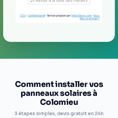
Retour à la liste des métiers
CGU
-
Confidentialité
- Service proposé par
ViteUnDevis.com
-
Vous
êtes un artisan ?
Comment installer vos
panneaux solaires à
Colomieu
3 étapes simples, devis gratuit en 24h