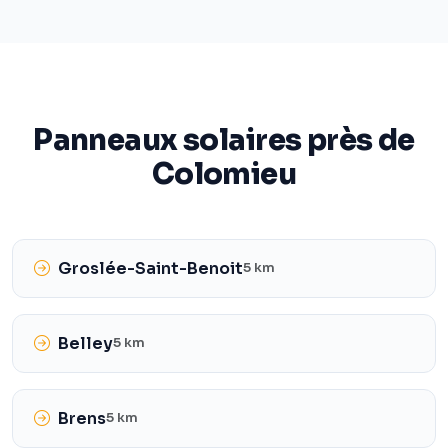
Panneaux solaires près de
Colomieu
Groslée-Saint-Benoit
5 km
Belley
5 km
Brens
5 km