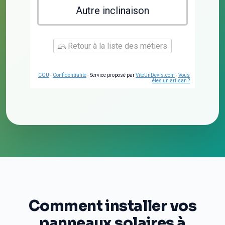
Autre inclinaison
Retour à la liste des métiers
CGU
-
Confidentialité
- Service proposé par
ViteUnDevis.com
-
Vous
êtes un artisan ?
Comment installer vos
panneaux solaires à