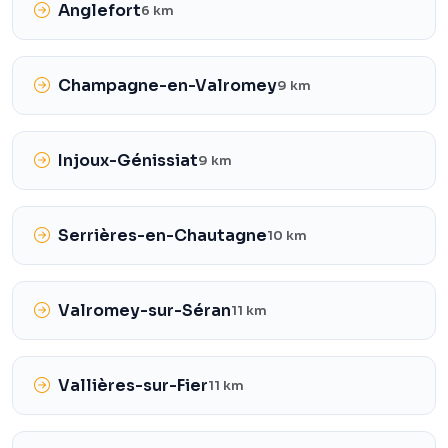
Anglefort
6 km
Champagne-en-Valromey
9 km
Injoux-Génissiat
9 km
Serrières-en-Chautagne
10 km
Valromey-sur-Séran
11 km
Vallières-sur-Fier
11 km