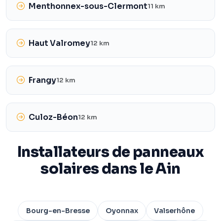
Menthonnex-sous-Clermont
11 km
Haut Valromey
12 km
Frangy
12 km
Culoz-Béon
12 km
Installateurs de panneaux
solaires dans le Ain
Bourg-en-Bresse
Oyonnax
Valserhône