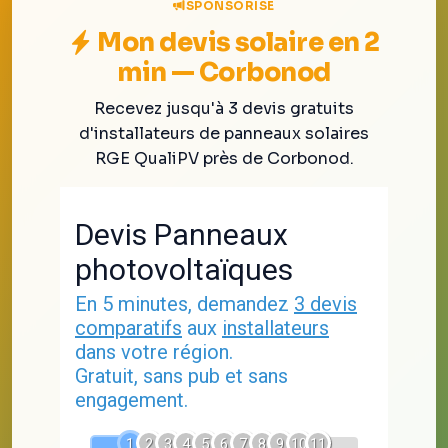
SPONSORISÉ
Mon devis solaire en 2
min — Corbonod
Recevez jusqu'à 3 devis gratuits
d'installateurs de panneaux solaires
RGE QualiPV près de Corbonod.
Devis Panneaux
photovoltaïques
En 5 minutes, demandez
3 devis
comparatifs
aux
installateurs
dans votre région.
Gratuit, sans pub et sans
engagement.
1
2
3
4
5
6
7
8
9
10
11