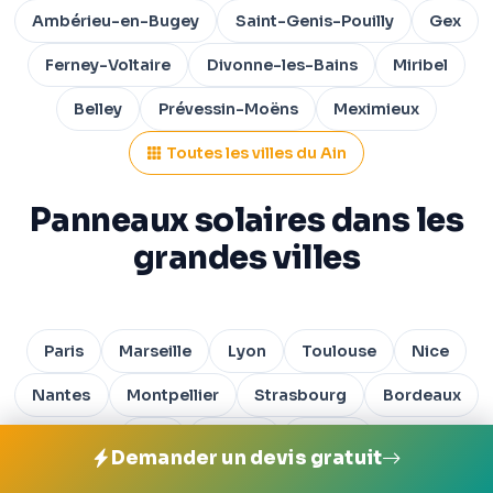
Ambérieu-en-Bugey
Saint-Genis-Pouilly
Gex
Ferney-Voltaire
Divonne-les-Bains
Miribel
Belley
Prévessin-Moëns
Meximieux
Toutes les villes du Ain
Panneaux solaires dans les
grandes villes
Paris
Marseille
Lyon
Toulouse
Nice
Nantes
Montpellier
Strasbourg
Bordeaux
Lille
Rennes
Toulon
Demander un devis gratuit