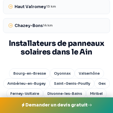
Haut Valromey
13 km
Chazey-Bons
14 km
Installateurs de panneaux
solaires dans le Ain
Bourg-en-Bresse
Oyonnax
Valserhône
Ambérieu-en-Bugey
Saint-Genis-Pouilly
Gex
Ferney-Voltaire
Divonne-les-Bains
Miribel
Belley
Prévessin-Moëns
Meximieux
Demander un devis gratuit