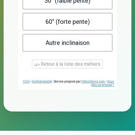
30° (faible pente)
60° (forte pente)
Autre inclinaison
Retour à la liste des métiers
CGU
-
Confidentialité
- Service proposé par
ViteUnDevis.com
-
Vous
êtes un artisan ?