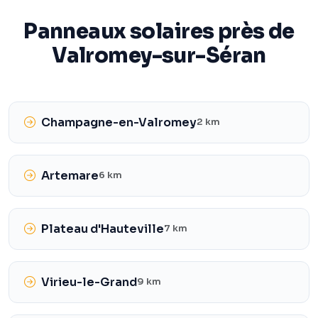
Panneaux solaires près de
Valromey-sur-Séran
Champagne-en-Valromey
2 km
Artemare
6 km
Plateau d'Hauteville
7 km
Virieu-le-Grand
9 km