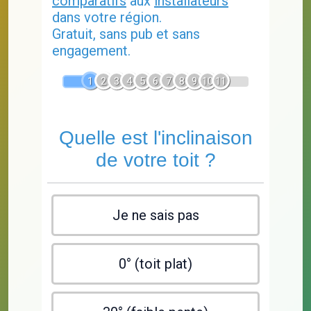
comparatifs
aux
installateurs
dans votre région.
Gratuit, sans pub et sans
engagement.
1
2
3
4
5
6
7
8
9
10
11
Quelle est l'inclinaison
de votre toit ?
Je ne sais pas
0° (toit plat)