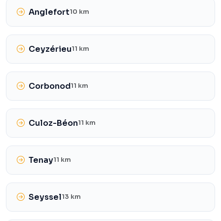
Anglefort
10 km
Ceyzérieu
11 km
Corbonod
11 km
Culoz-Béon
11 km
Tenay
11 km
Seyssel
13 km