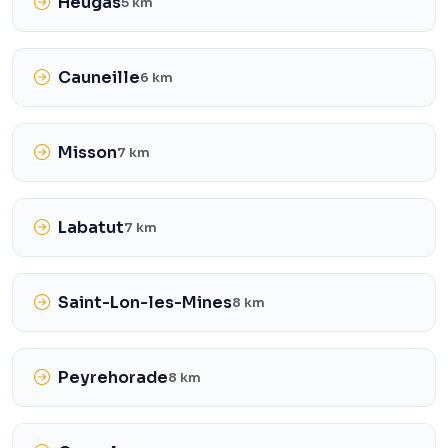
Heugas
5 km
Cauneille
6 km
Misson
7 km
Labatut
7 km
Saint-Lon-les-Mines
8 km
Peyrehorade
8 km