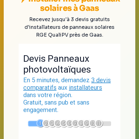
solaires à Gaas
Recevez jusqu'à 3 devis gratuits
d'installateurs de panneaux solaires
RGE QualiPV près de Gaas.
Devis Panneaux
photovoltaïques
En 5 minutes, demandez
3 devis
comparatifs
aux
installateurs
dans votre région.
Gratuit, sans pub et sans
engagement.
1
2
3
4
5
6
7
8
9
10
11