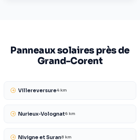
Panneaux solaires près de
Grand-Corent
Villereversure
4 km
Nurieux-Volognat
6 km
Nivigne et Suran
8 km