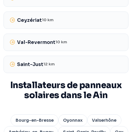
Ceyzériat
10 km
Val-Revermont
10 km
Saint-Just
12 km
Installateurs de panneaux
solaires dans le Ain
Bourg-en-Bresse
Oyonnax
Valserhône
Ambérieu-en-Bugey
Saint-Genis-Pouilly
Gex