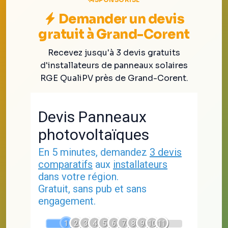
SPONSORISÉ
Demander un devis
gratuit à Grand-Corent
Recevez jusqu'à 3 devis gratuits
d'installateurs de panneaux solaires
RGE QualiPV près de Grand-Corent.
Devis Panneaux
photovoltaïques
En 5 minutes, demandez
3 devis
comparatifs
aux
installateurs
dans votre région.
Gratuit, sans pub et sans
engagement.
1
2
3
4
5
6
7
8
9
10
11