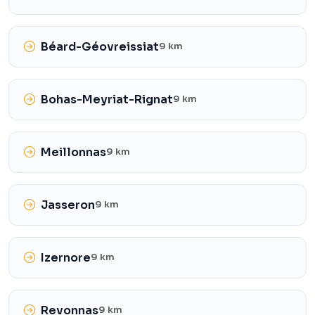
Béard-Géovreissiat
9 km
Bohas-Meyriat-Rignat
9 km
Meillonnas
9 km
Jasseron
9 km
Izernore
9 km
Revonnas
9 km