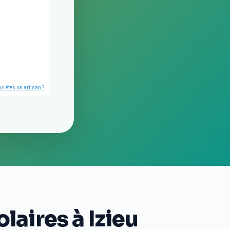
s êtes un artisan ?
aires à Izieu