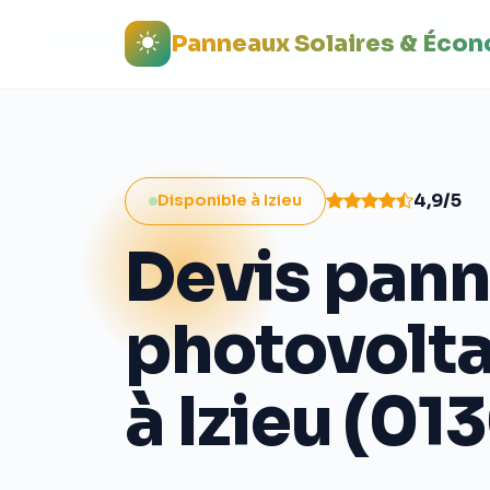
Panneaux Solaires & Éco
4,9/5
Disponible à Izieu
Devis pan
photovolt
à Izieu (01