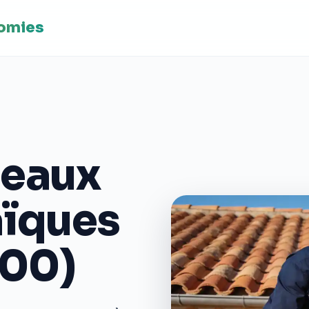
nomies
neaux
aïques
300)