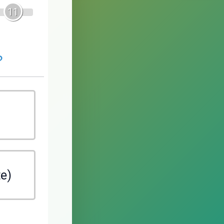
11
?
te)