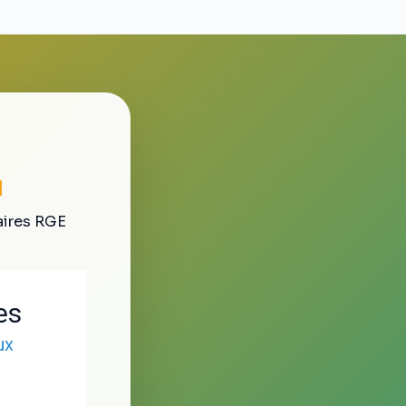
u
aires RGE
es
ux