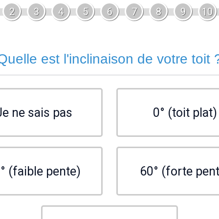
2
3
4
5
6
7
8
9
10
Quelle est l'inclinaison de votre toit 
Je ne sais pas
0° (toit plat)
° (faible pente)
60° (forte pen