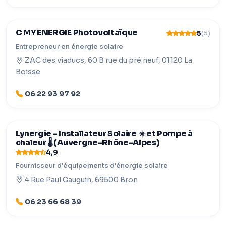
C MY ENERGIE Photovoltaïque
5
(5)
Entrepreneur en énergie solaire
ZAC des viaducs, 60 B rue du pré neuf, 01120 La
Boisse
06 22 93 97 92
Lynergie - Installateur Solaire ☀️ et Pompe à
chaleur 🌡️ (Auvergne-Rhône-Alpes)
4,9
Fournisseur d'équipements d'énergie solaire
4 Rue Paul Gauguin, 69500 Bron
06 23 66 68 39