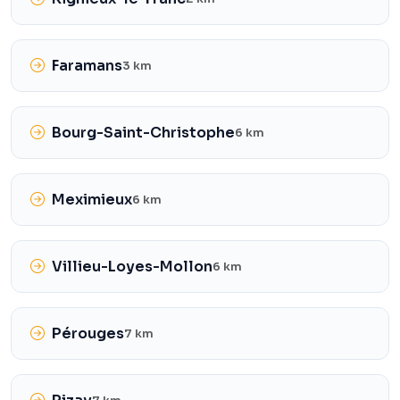
Faramans
3 km
Bourg-Saint-Christophe
6 km
Meximieux
6 km
Villieu-Loyes-Mollon
6 km
Pérouges
7 km