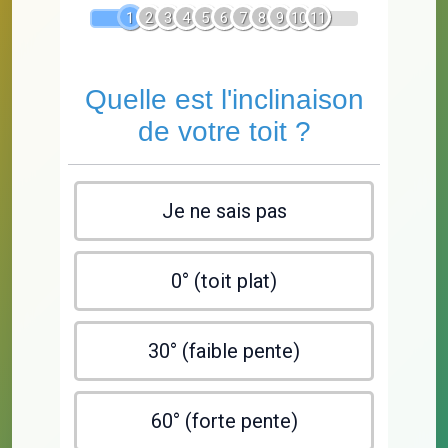
1
2
3
4
5
6
7
8
9
10
11
Quelle est l'inclinaison
de votre toit ?
Je ne sais pas
0° (toit plat)
30° (faible pente)
60° (forte pente)