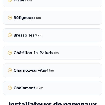
Pizay
7 km
Béligneux
8 km
Bressolles
8 km
Châtillon-la-Palud
9 km
Charnoz-sur-Ain
9 km
Chalamont
9 km
Installateurs de panneaux