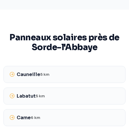
Panneaux solaires près de
Sorde-l'Abbaye
Cauneille
5 km
Labatut
5 km
Came
6 km