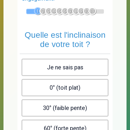
1
2
3
4
5
6
7
8
9
10
11
Quelle est l'inclinaison
de votre toit ?
Je ne sais pas
0° (toit plat)
30° (faible pente)
60° (forte pente)