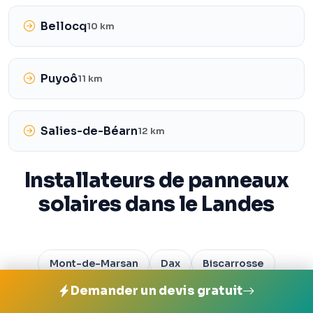
Bellocq
10 km
Puyoô
11 km
Salies-de-Béarn
12 km
Installateurs de panneaux
solaires dans le Landes
Mont-de-Marsan
Dax
Biscarrosse
Demander un devis gratuit
Saint-Paul-lès-Dax
Tarnos