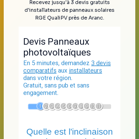
Recevez jusqu'à 3 devis gratuits
d'installateurs de panneaux solaires
RGE QualiPV près de Aranc.
Devis Panneaux
photovoltaïques
En 5 minutes, demandez
3 devis
comparatifs
aux
installateurs
dans votre région.
Gratuit, sans pub et sans
engagement.
1
2
3
4
5
6
7
8
9
10
11
Quelle est l'inclinaison