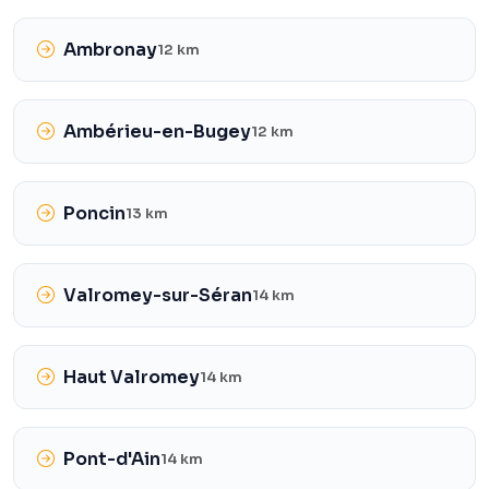
Ambronay
12 km
Ambérieu-en-Bugey
12 km
Poncin
13 km
Valromey-sur-Séran
14 km
Haut Valromey
14 km
Pont-d'Ain
14 km