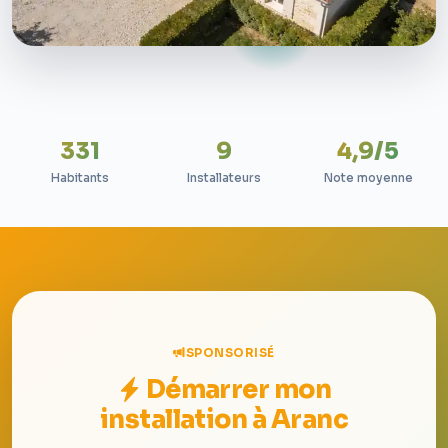
331
9
4,9/5
Habitants
Installateurs
Note moyenne
SPONSORISÉ
Démarrer mon
installation à Aranc